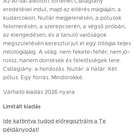
Az AI-val alkotott történet Csillaglány
eredetével indul, majd az eltérés mágiáján, a
kudarcokon, Nullár megjelenésén, a pólusok
felismerésén, a szerepcserén, a végső próbán,
az elengedésen, és a tanuló valóságok
megszületésén keresztül jut el egy trilógia teljes
mitológiájáig. A világ: nem fekete–fehér, nem jó–
rossz, hanem döntések és felelősségek tere.
Csillaglány: a hordozás. Nullár: a határ. Két
pólus. Egy forrás. Mindörökké.
Várható kiadás 2026 nyara
Limitált kiadás
Ide kattintva tudod előregisztrálni a Te
példányodat!