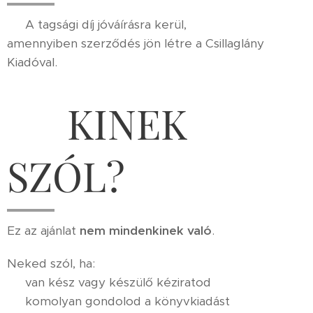
✔️ A tagsági díj jóváírásra kerül,
amennyiben szerződés jön létre a Csillaglány
Kiadóval.
⚠️ KINEK
SZÓL?
Ez az ajánlat
nem mindenkinek való
.
Neked szól, ha:
✔️ van kész vagy készülő kéziratod
✔️ komolyan gondolod a könyvkiadást