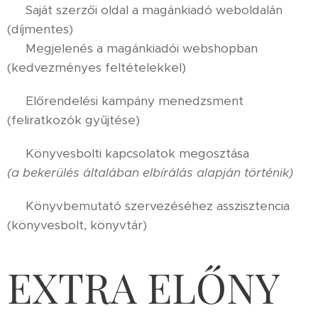
✔️ Saját szerzői oldal a magánkiadó weboldalán
(díjmentes)
✔️ Megjelenés a magánkiadói webshopban
(kedvezményes feltételekkel)
✔️ Előrendelési kampány menedzsment
(feliratkozók gyűjtése)
✔️ Könyvesbolti kapcsolatok megosztása
(a bekerülés általában elbírálás alapján történik)
✔️ Könyvbemutató szervezéséhez asszisztencia
(könyvesbolt, könyvtár)
EXTRA ELŐNY