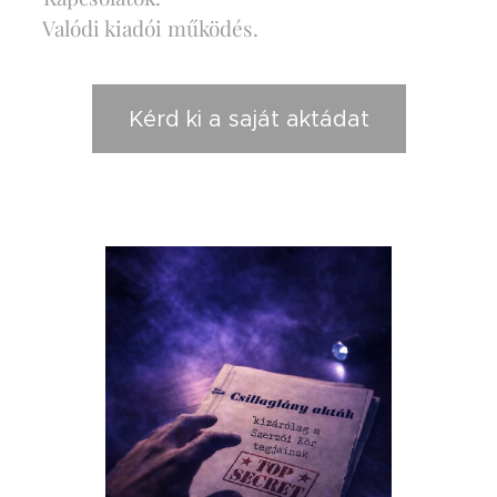
✨ Valódi kiadói működés.
Kérd ki a saját aktádat