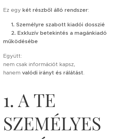
Ez egy
két részből álló rendszer
:
📁
1. Személyre szabott kiadói dosszié
📁
2. Exkluzív betekintés a magánkiadó
működésébe
Együtt:
nem csak információt kapsz,
hanem
valódi irányt és rálátást
.
1. A TE
SZEMÉLYES