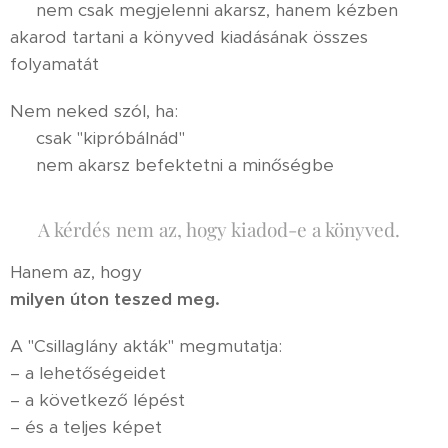
✔️ nem csak megjelenni akarsz, hanem kézben
akarod tartani a könyved kiadásának összes
folyamatát
Nem neked szól, ha:
✖️ csak "kipróbálnád"
✖️ nem akarsz befektetni a minőségbe
📁 A kérdés nem az, hogy kiadod-e a könyved.
Hanem az, hogy
milyen úton teszed meg.
A "Csillaglány akták" megmutatja:
– a lehetőségeidet
– a következő lépést
– és a teljes képet