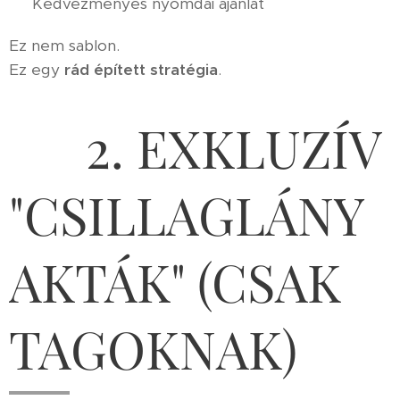
✔️ Kedvezményes nyomdai ajánlat
Ez nem sablon.
Ez egy
rád épített stratégia
.
🔮 2. EXKLUZÍV
"CSILLAGLÁNY
AKTÁK" (CSAK
TAGOKNAK)