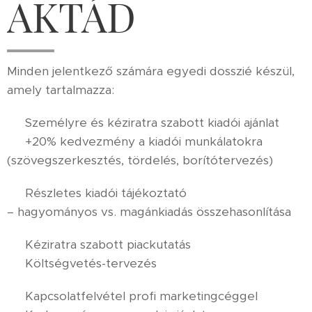
AKTÁD
Minden jelentkező számára egyedi dosszié készül,
amely tartalmazza:
✔️ Személyre és kéziratra szabott kiadói ajánlat
🩷 +20% kedvezmény a kiadói munkálatokra
(szövegszerkesztés, tördelés, borítótervezés)
✔️ Részletes kiadói tájékoztató
– hagyományos vs. magánkiadás összehasonlítása
✔️ Kéziratra szabott piackutatás
✔️ Költségvetés-tervezés
✔️ Kapcsolatfelvétel profi marketingcéggel