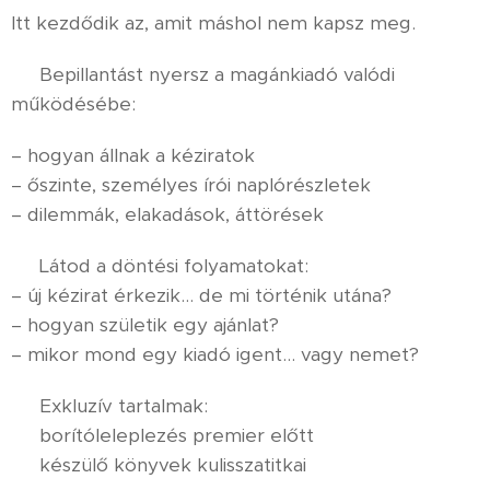
Itt kezdődik az, amit máshol nem kapsz meg.
📁 Bepillantást nyersz a magánkiadó valódi
működésébe:
– hogyan állnak a kéziratok
– őszinte, személyes írói naplórészletek
– dilemmák, elakadások, áttörések
📁 Látod a döntési folyamatokat:
– új kézirat érkezik… de mi történik utána?
– hogyan születik egy ajánlat?
– mikor mond egy kiadó igent… vagy nemet?
📁 Exkluzív tartalmak:
✨ borítóleleplezés premier előtt
✨ készülő könyvek kulisszatitkai