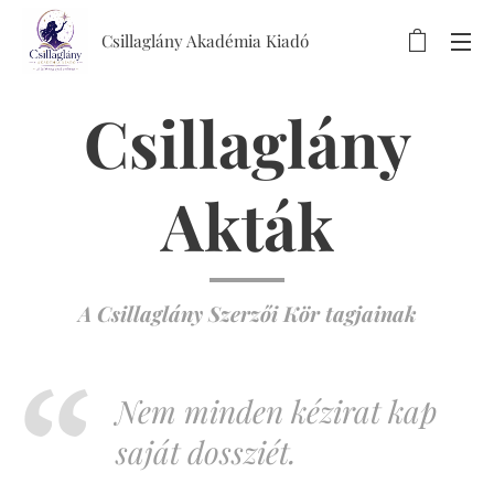
Csillaglány Akadémia Kiadó
Csillaglány
Akták
A Csillaglány Szerzői Kör tagjainak
Nem minden kézirat kap
saját dossziét.